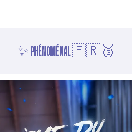
✨ PHÉNOMÉNAL 🇫🇷🥉